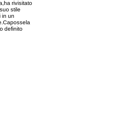
ha rivisitato
suo stile
i in un
ne.Capossela
o definito