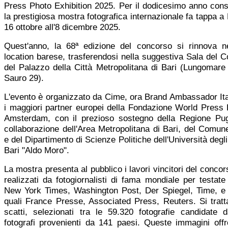
Press Photo Exhibition 2025. Per il dodicesimo anno cons
la prestigiosa mostra fotografica internazionale fa tappa a 
16 ottobre all'8 dicembre 2025.
Quest'anno, la 68ª edizione del concorso si rinnova n
location barese, trasferendosi nella suggestiva Sala del C
del Palazzo della Città Metropolitana di Bari (Lungomare
Sauro 29).
L'evento è organizzato da Cime, ora Brand Ambassador Ital
i maggiori partner europei della Fondazione World Press 
Amsterdam, con il prezioso sostegno della Regione Pug
collaborazione dell'Area Metropolitana di Bari, del Comune
e del Dipartimento di Scienze Politiche dell'Università degli
Bari "Aldo Moro".
La mostra presenta al pubblico i lavori vincitori del conco
realizzati da fotogiornalisti di fama mondiale per testate
New York Times, Washington Post, Der Spiegel, Time, e
quali France Presse, Associated Press, Reuters. Si tratt
scatti, selezionati tra le 59.320 fotografie candidate 
fotografi provenienti da 141 paesi. Queste immagini off