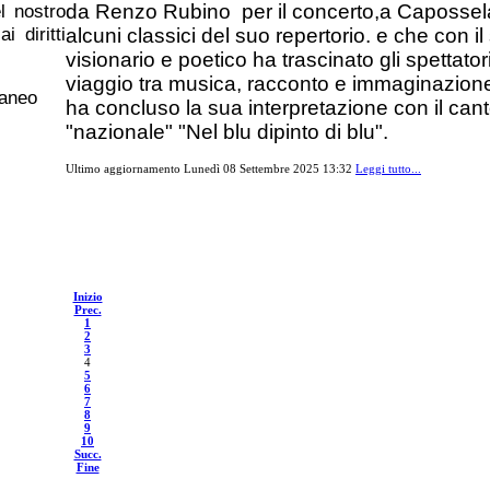
da Renzo Rubino per il concerto,a Capossela,
l nostro
i diritti
alcuni classici del suo repertorio. e
che con il 
visionario e poetico ha trascinato gli spettator
viaggio tra musica, racconto e immaginazio
raneo
ha concluso la sua interpretazione con il cant
"nazionale" "Nel blu dipinto di blu".
Ultimo aggiornamento Lunedì 08 Settembre 2025 13:32
Leggi tutto...
Inizio
Prec.
1
2
3
4
5
6
7
8
9
10
Succ.
Fine