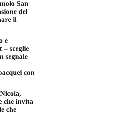
l molo San
nsione del
are il
o e
 – sceglie
un segnale
ubacquei con
 Nicola,
e che invita
le che