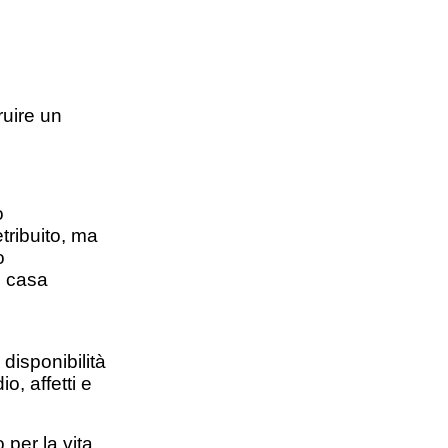
ruire un
o
tribuito, ma
o
i casa
disponibilità
o, affetti e
 per la vita