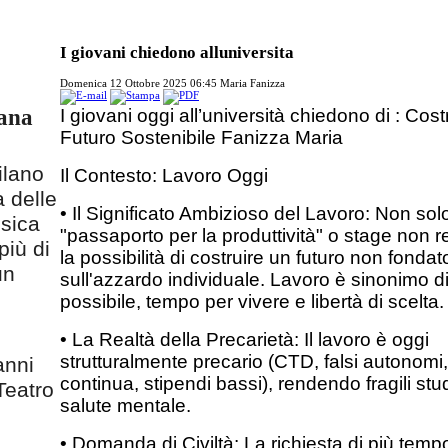
I giovani chiedono alluniversita
Domenica 12 Ottobre 2025 06:45
Maria Fanizza
iana
I giovani oggi all’università chiedono di : Cost
Futuro Sostenibile Fanizza Maria
ilano
Il Contesto: Lavoro Oggi
 delle
• Il Significato Ambizioso del Lavoro: Non sol
usica
"passaporto per la produttività" o stage non re
più di
la possibilità di costruire un futuro non fondat
un
sull'azzardo individuale. Lavoro è sinonimo d
possibile, tempo per vivere e libertà di scelta.
• La Realtà della Precarietà: Il lavoro è oggi
strutturalmente precario (CTD, falsi autonomi, 
anni
continua, stipendi bassi), rendendo fragili studi
Teatro
salute mentale.
• Domanda di Civiltà: La richiesta di più tempo