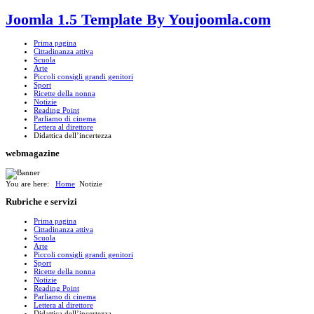
Joomla 1.5 Template By Youjoomla.com
Prima pagina
Cittadinanza attiva
Scuola
Arte
Piccoli consigli grandi genitori
Sport
Ricette della nonna
Notizie
Reading Point
Parliamo di cinema
Lettera al direttore
Didattica dell’incertezza
webmagazine
You are here:
Home
Notizie
Rubriche
e servizi
Prima pagina
Cittadinanza attiva
Scuola
Arte
Piccoli consigli grandi genitori
Sport
Ricette della nonna
Notizie
Reading Point
Parliamo di cinema
Lettera al direttore
Didattica dell’incertezza