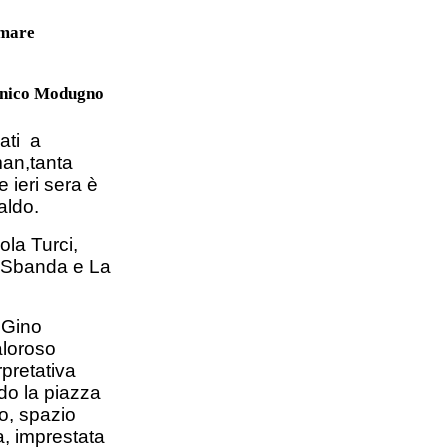
 mare
enico Modugno
ati a
an,tanta
 ieri sera è
aldo.
ola Turci,
a Sbanda e
La
e Gino
aloroso
rpretativa
do la piazza
o,
spazio
a, imprestata