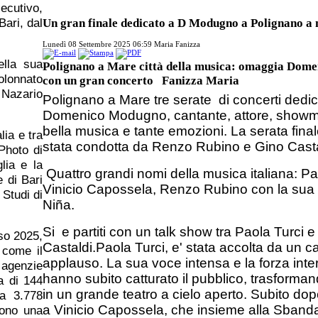
ecutivo,
Bari, dal
Un gran finale dedicato a D Modugno a Polignano a
Lunedì 08 Settembre 2025 06:59
Maria Fanizza
ella sua
Polignano a Mare città della musica: omaggia Dom
olonnato
con un gran concerto Fanizza Maria
 Nazario
Polignano a Mare tre serate di concerti dedic
Domenico Modugno, cantante, attore, showm
bella musica e tante emozioni. La serata finale
ia e tra
stata condotta da Renzo Rubino e Gino Cast
Photo di
lia e la
Quattro grandi nomi della musica italiana: Pa
 di Bari
Vinicio Capossela, Renzo Rubino con la su
 Studi di
Niña.
Si e partiti con un talk show tra Paola Turci 
rso 2025,
Castaldi.
Paola Turci, e' stata accolta da un c
 come il
applauso. La sua voce intensa e la forza inte
 agenzie
hanno subito catturato il pubblico, trasforman
a di 144
in un grande teatro a cielo aperto. Subito dop
da 3.778
a
Vinicio Capossela
, che insieme alla Sband
rono una