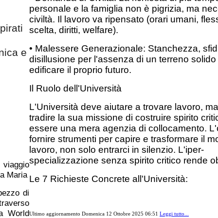
personale e la famiglia non è pigrizia, ma nec
civiltà. Il lavoro va ripensato (orari umani, fle
pirati
scelta, diritti, welfare).
• Malessere Generazionale: Stanchezza, sfid
nica e
disillusione per l'assenza di un terreno solido
edificare il proprio futuro.
Il Ruolo dell'Università
L'Università deve aiutare a trovare lavoro, 
tradire la sua missione di costruire spirito cri
essere una mera agenzia di collocamento. L'o
fornire strumenti per capire e trasformare il 
lavoro, non solo entrarci in silenzio. L'iper-
specializzazione senza spirito critico rende ob
 viaggio
za Maria
Le 7 Richieste Concrete all'Università:
pezzo di
traverso
la World
Ultimo aggiornamento Domenica 12 Ottobre 2025 06:51
Leggi tutto...