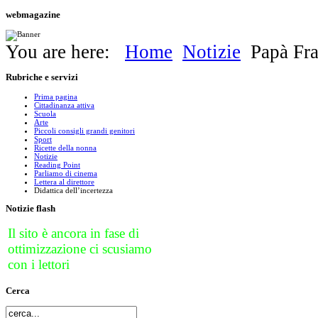
webmagazine
You are here:
Home
Notizie
Papà Fra
Rubriche
e servizi
Prima pagina
Cittadinanza attiva
Scuola
Arte
Piccoli consigli grandi genitori
Sport
Ricette della nonna
Notizie
Reading Point
Parliamo di cinema
Lettera al direttore
Didattica dell’incertezza
Notizie
flash
Il sito è ancora in fase di
ottimizzazione ci scusiamo
con i lettori
Cerca