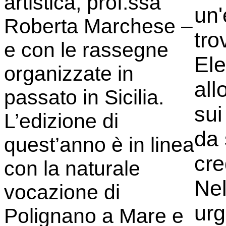
artistica, prof.ssa
un'
Roberta Marchese –
tro
e con le rassegne
Ele
organizzate in
all
passato in Sicilia.
sui
L’edizione di
da 
quest’anno è in linea
cre
con la naturale
Nel
vocazione di
urg
Polignano a Mare e