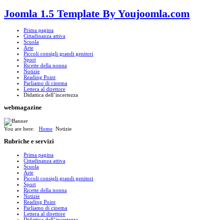
Joomla 1.5 Template By Youjoomla.com
Prima pagina
Cittadinanza attiva
Scuola
Arte
Piccoli consigli grandi genitori
Sport
Ricette della nonna
Notizie
Reading Point
Parliamo di cinema
Lettera al direttore
Didattica dell’incertezza
webmagazine
You are here:
Home
Notizie
Rubriche
e servizi
Prima pagina
Cittadinanza attiva
Scuola
Arte
Piccoli consigli grandi genitori
Sport
Ricette della nonna
Notizie
Reading Point
Parliamo di cinema
Lettera al direttore
Didattica dell’incertezza