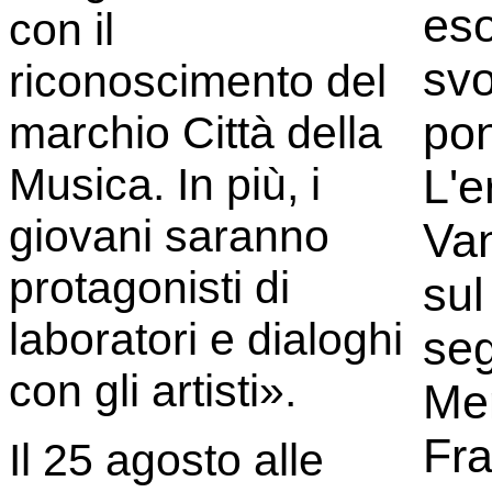
eso
con il
svo
riconoscimento del
pon
marchio Città della
Musica. In più, i
L'e
giovani saranno
Van
protagonisti di
sul
laboratori e dialoghi
seg
con gli artisti».
Men
Fra
Il 25 agosto alle