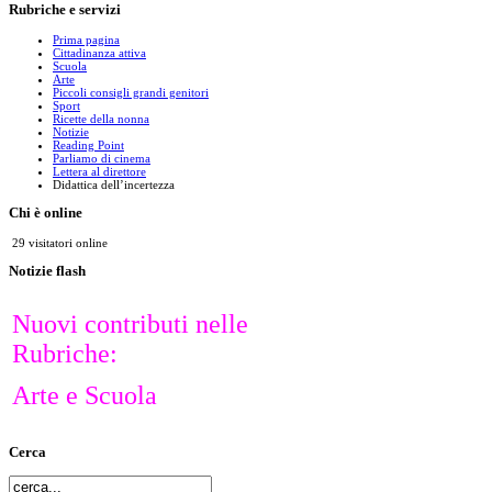
Rubriche
e servizi
Prima pagina
Cittadinanza attiva
Scuola
Arte
Piccoli consigli grandi genitori
Sport
Ricette della nonna
Notizie
Reading Point
Parliamo di cinema
Lettera al direttore
Didattica dell’incertezza
Chi
è online
29 visitatori online
Notizie
flash
Nuovi contributi nelle
Rubriche:
Arte e Scuola
Cerca