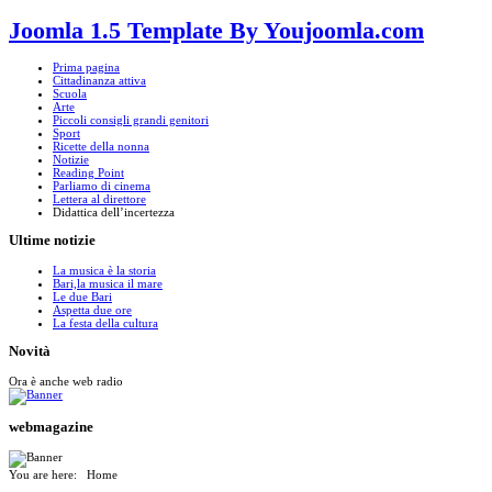
Joomla 1.5 Template By Youjoomla.com
Prima pagina
Cittadinanza attiva
Scuola
Arte
Piccoli consigli grandi genitori
Sport
Ricette della nonna
Notizie
Reading Point
Parliamo di cinema
Lettera al direttore
Didattica dell’incertezza
Ultime
notizie
La musica è la storia
Bari,la musica il mare
Le due Bari
Aspetta due ore
La festa della cultura
Novità
Ora è anche web radio
webmagazine
You are here:
Home