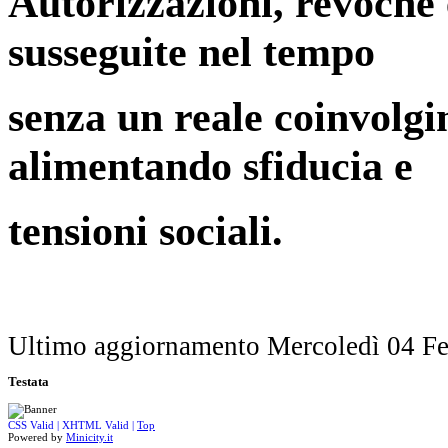
Autorizzazioni, revoche 
susseguite nel tempo
senza un reale coinvolgi
alimentando sfiducia e
tensioni sociali.
Ultimo aggiornamento Mercoledì 04 Fe
Testata
CSS Valid |
XHTML Valid |
Top
Powered by
Minicity.it