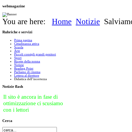
webmagazine
You are here:
Home
Notizie
Salviamo
Rubriche
e servizi
Prima pagina
Cittadinanza attiva
Scuola
Arte
Piccoli consigli grandi genitori
Sport
Ricette della nonna
Notizie
Reading Point
Parliamo di cinema
Lettera al direttore
Didattica dell’incertezza
Notizie
flash
Il sito è ancora in fase di
ottimizzazione ci scusiamo
con i lettori
Cerca