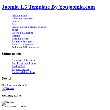
Joomla 1.5 Template By Youjoomla.com
Prima pagina
Cittadinanza attiva
Scuola
Arte
Piccoli consigli grandi genitori
Sport
Ricette della nonna
Notizie
Reading Point
Parliamo di cinema
Lettera al direttore
Didattica dell’incertezza
Ultime
notizie
La musica è la storia
Bari,la musica il mare
Le due Bari
Aspetta due ore
La festa della cultura
Novità
Ora è anche web radio
webmagazine
You are here:
Home