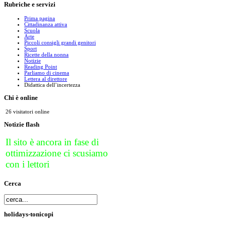
Rubriche
e servizi
Prima pagina
Cittadinanza attiva
Scuola
Arte
Piccoli consigli grandi genitori
Sport
Ricette della nonna
Notizie
Reading Point
Parliamo di cinema
Lettera al direttore
Didattica dell’incertezza
Chi
è online
26 visitatori online
Notizie
flash
Il sito è ancora in fase di
ottimizzazione ci scusiamo
con i lettori
Cerca
holidays-tonicopi