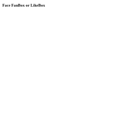
Face
FanBox or LikeBox