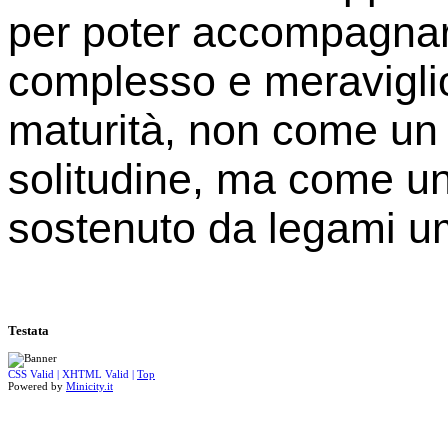
per poter accompagnar
complesso e meravigli
maturità, non come un 
solitudine, ma come u
sostenuto da legami uma
Testata
CSS Valid |
XHTML Valid |
Top
Powered by
Minicity.it