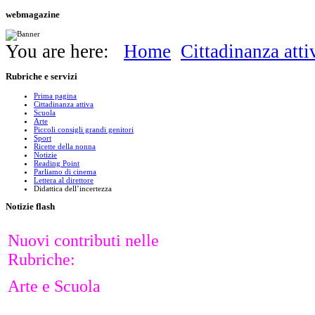
webmagazine
You are here:
Home
Cittadinanza atti
Rubriche
e servizi
Prima pagina
Cittadinanza attiva
Scuola
Arte
Piccoli consigli grandi genitori
Sport
Ricette della nonna
Notizie
Reading Point
Parliamo di cinema
Lettera al direttore
Didattica dell’incertezza
Notizie
flash
Nuovi contributi nelle
Rubriche:
Arte e Scuola