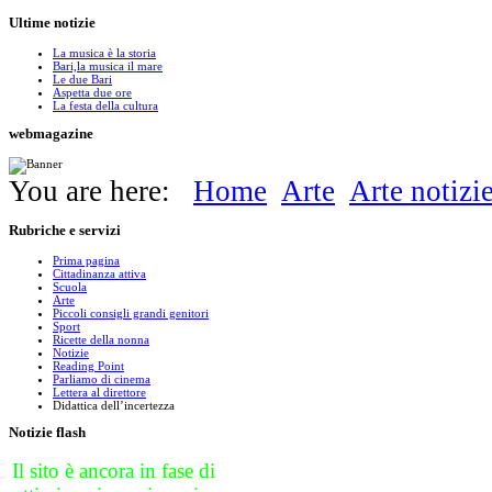
Ultime
notizie
La musica è la storia
Bari,la musica il mare
Le due Bari
Aspetta due ore
La festa della cultura
webmagazine
You are here:
Home
Arte
Arte notizi
Rubriche
e servizi
Prima pagina
Cittadinanza attiva
Scuola
Arte
Piccoli consigli grandi genitori
Sport
Ricette della nonna
Notizie
Reading Point
Parliamo di cinema
Lettera al direttore
Didattica dell’incertezza
Notizie
flash
Il sito è ancora in fase di