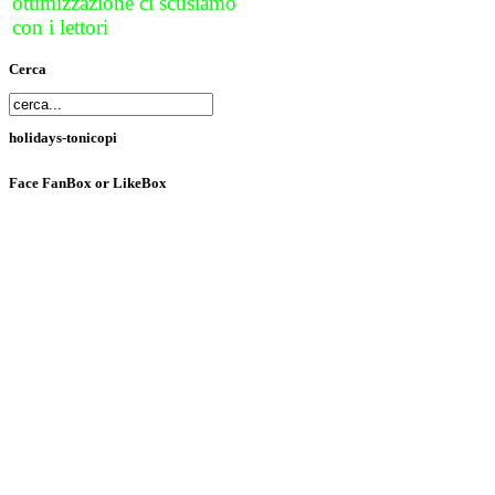
ottimizzazione ci scusiamo
con i lettori
Cerca
holidays-tonicopi
Face
FanBox or LikeBox